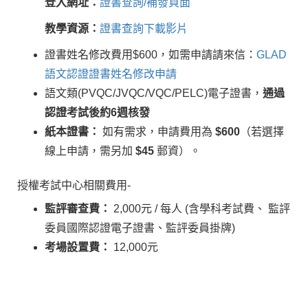
登入網址：
證書查詢/補發頁面
教學資源：
證書查詢下載影片
證書姓名修改費用$600，如需申請請來信：
GLAD
語文認證證書姓名修改申請
語文類(PVQC/JVQC/VQC/PELC)電子證書，
通過
認證考試後約6週核發
紙本證書：
如有需求，申請費用為
$600
（若選擇
線上申請，需另加
$45
郵資）。
授權考試中心相關費用-
監評審查費：
2,000元 / 每人 (含學科考試費、 監評
委員國際認證電子證書、監評委員掛牌)
考場設置費：
12,000元