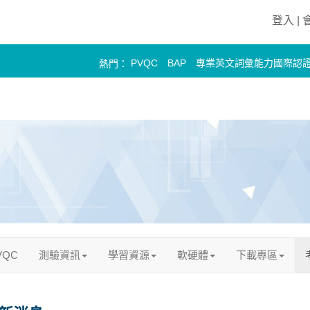
登入 |
PVQC
BAP
專業英文詞彙能力國際認
熱門：
PELC
VQC
測驗資訊
學習資源
軟硬體
下載專區