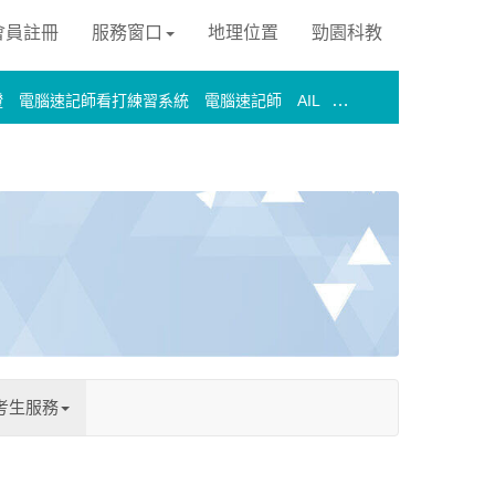
 會員註冊
服務窗口
地理位置
勁園科教
證
電腦速記師看打練習系統
電腦速記師
AIL
考生服務