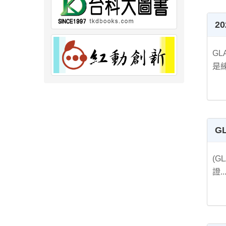
20
GL
是練
G
(G
證..