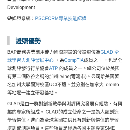
Development
認證系統：
PSCFORM專業技能認證
證照優勢
BAP商務專業應用能力國際認證的發證單位為
GLAD 全
球學習與測評發展中心
，為
CompTIA
成員之一 ，也是全
球測評發行行業協會
ATP
的成員之一。總公司位於美國
有第二個矽谷之稱的加州Irvine(爾灣市)。公司離美國著
名加州大學爾灣校區UCI不遠。並分別在加拿大Toronto
等地逐一建立研發基地。
GLAD是由一群對創新教學與測評研究發展有經驗、有興
趣的專家所組成。 GLAD的成立使命之一是為人類創造
學習價值，進而為全球各國提供具有創新與價值的學習
培訓或測評項目。這些項目是經過各國主題專家SME