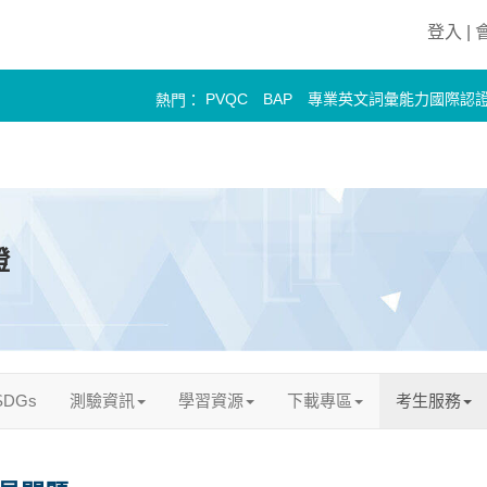
登入 |
PVQC
BAP
專業英文詞彙能力國際認
熱門：
PELC
證
DGs
測驗資訊
學習資源
下載專區
考生服務