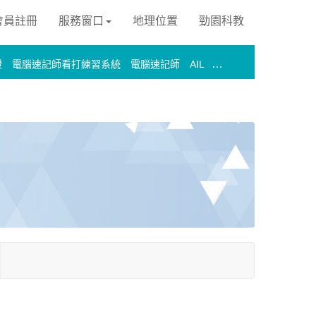
 會員註冊
服務窗口
地理位置
勁園科教
證
電腦速記師看打練習系統
電腦速記師
AIL