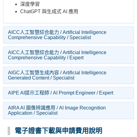
深度學習
ChatGPT 與生成式 AI 應用
AICC人工智慧綜合能力 / Artificial Intelligence
Comprehensive Capability / Specialist
AICC人工智慧綜合能力 / Artificial Intelligence
Comprehensive Capability / Expert
AIGC人工智慧生成內容 / Artificial Intelligence
Generated Content / Specialist
AIPE AI提示工程師 / AI Prompt Engineer / Expert
AIRA AI 圖像辨識應用 / AI Image Recognition
Application / Specialist
電子證書下載與申請費用說明